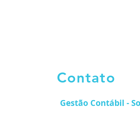
Contato
Gestão Contábil - S
Tel.: 55 (61) 3242-0343
Fax: 55 (61) 3242-6024
@gestaocontabil.df