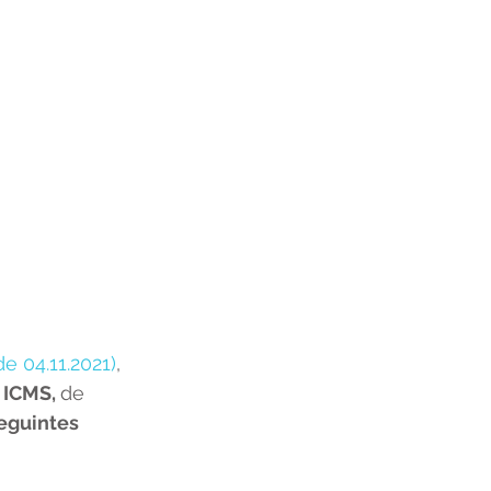
e 04.11.2021)
, 
 ICMS, 
de 
eguintes 