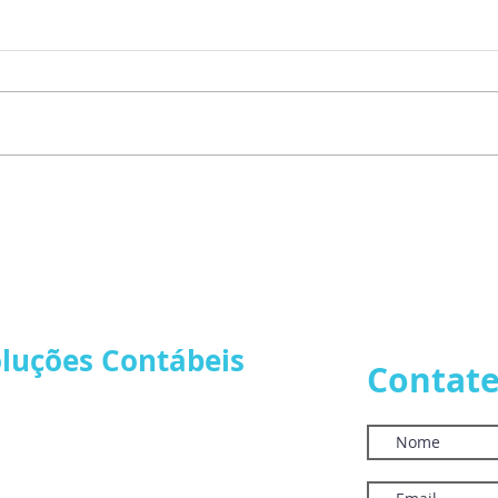
📣 Autorregularização
II S
Incentivada: Oportunidade
Regu
de Regularizar Débitos
Opor
Tributários Federais
Regu
Cond
oluções Contábeis
Contate