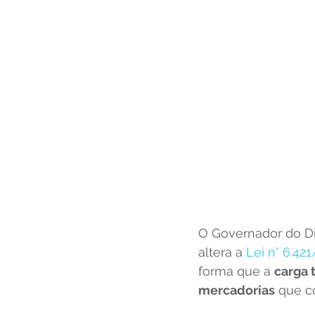
O Governador do Dis
altera a 
Lei n° 6.42
forma que a 
carga 
mercadorias
 que 