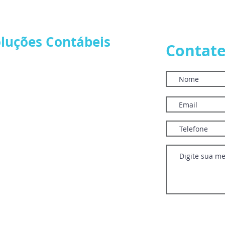
empresa deve se preparar
oluções Contábeis
Contate
l.com
Bloco B Sala 126,
Center, Brasília - DF