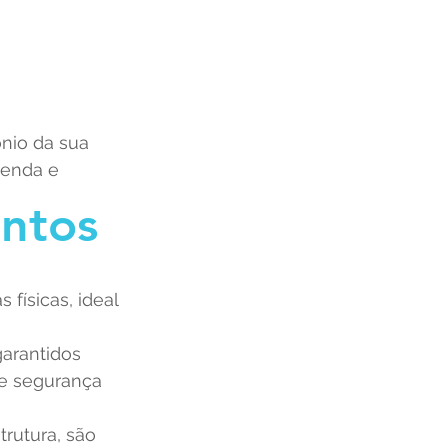
nio da sua 
enda e 
entos 
físicas, ideal 
garantidos 
 e segurança 
trutura, são 