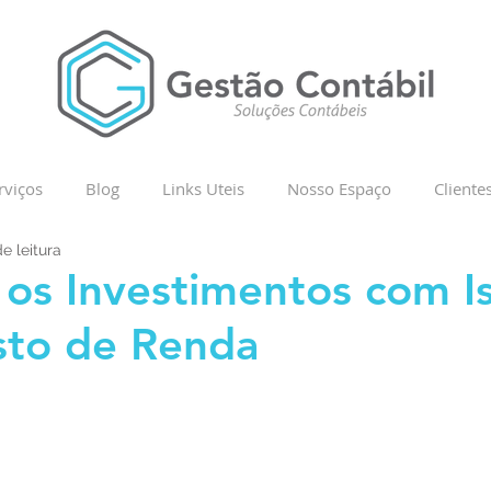
rviços
Blog
Links Uteis
Nosso Espaço
Cliente
e leitura
os Investimentos com I
sto de Renda