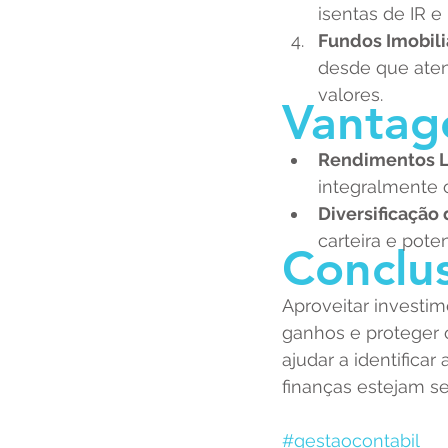
isentas de IR e
Fundos Imobiliár
desde que ate
valores.
Vantag
Rendimentos L
integralmente 
Diversificação 
carteira e pote
Conclu
Aproveitar investim
ganhos e proteger o
ajudar a identifica
finanças estejam 
#gestaocontabil