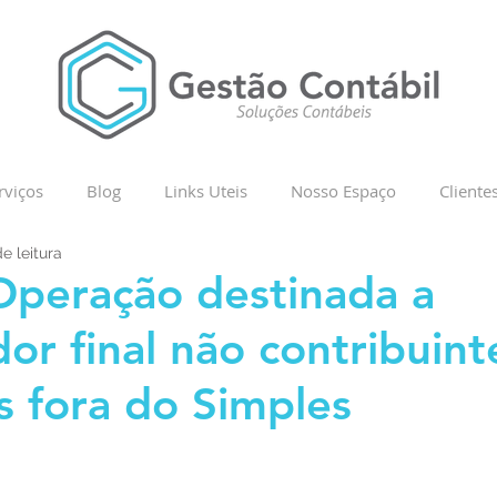
rviços
Blog
Links Uteis
Nosso Espaço
Cliente
e leitura
Operação destinada a
or final não contribuint
 fora do Simples