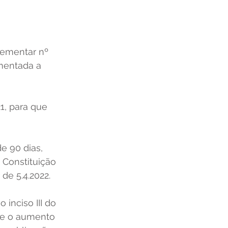
lementar nº 
mentada a 
1, para que 
e 90 dias, 
 Constituição 
de 5.4.2022. 
inciso III do 
que o aumento 