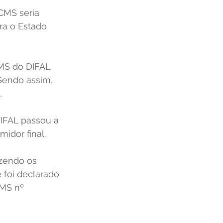
CMS seria 
ra o Estado 
CMS do DIFAL 
Sendo assim, 
 
DIFAL passou a 
idor final. 
azendo os 
foi declarado 
MS nº 