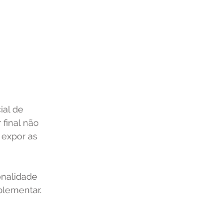
al de 
final não 
 expor as 
nalidade 
lementar. 