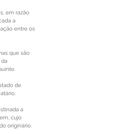
s, em razão 
cada a 
ação entre os 
mas que são 
 da 
uinte. 
stado de 
tário. 
stinada a 
gem, cujo 
o originário. 