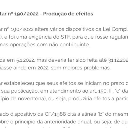
ntar nº 190/2022 - Produção de efeitos
 nº 190/2022 altera vários dispositivos da Lei Comp
), e foi uma exigência do STF, para que fosse regula
nas operações com não contribuinte. 
a em 5.1.2022, mas deveria ter sido feita até 31.12.202
ciasse ainda em 2022, sem maiores problemas. 
 estabeleceu que seus efeitos se iniciam no prazo d
ua publicação, em atendimento ao art. 150, III, "c" da
pio da noventena), ou seja, produziria efeitos a partir 
do dispositivo da CF/1988 cita a alínea "b" do mesmo 
sobre o princípio da anterioridade anual, ou seja, de 