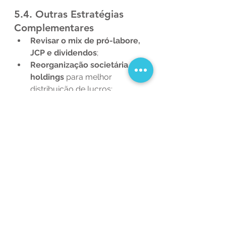
5.4. Outras Estratégias 
Complementares
Revisar o mix de pró-labore, 
JCP e dividendos
;
Reorganização societária e 
holdings
 para melhor 
distribuição de lucros;
Monitoramento mensal da 
renda dos sócios
, evitando 
surpresas no IRPFM.
📅 2025: Ano-chave 
para Tomada de 
Decisões
Todas essas mudanças ainda 
dependem de sanção e 