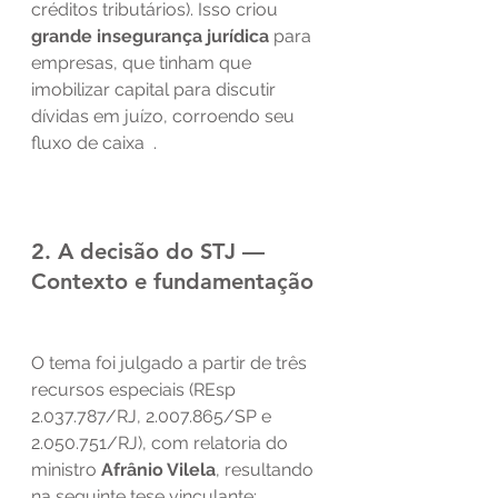
créditos tributários). Isso criou 
grande insegurança jurídica
 para 
empresas, que tinham que 
imobilizar capital para discutir 
dívidas em juízo, corroendo seu 
fluxo de caixa  .
2. A decisão do STJ — 
Contexto e fundamentação
O tema foi julgado a partir de três 
recursos especiais (REsp 
2.037.787/RJ, 2.007.865/SP e 
2.050.751/RJ), com relatoria do 
ministro 
Afrânio Vilela
, resultando 
na seguinte tese vinculante: